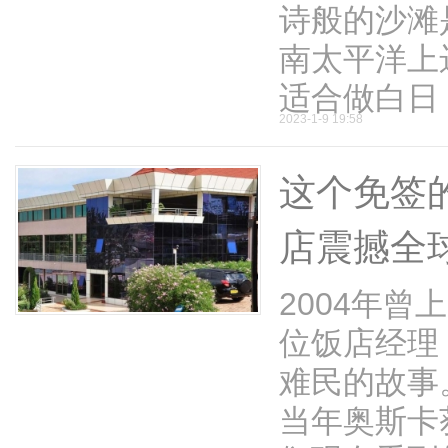
诗般的沙滩
南太平洋上
适合做白日 .
2023-1-9 19:58
这个免签
店震撼全
2004年
位饭店经理
难民的故事
当年奥斯卡