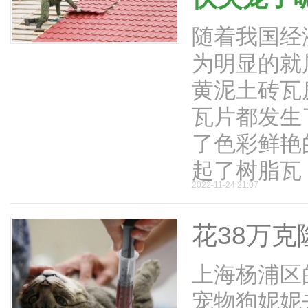
随着我国经
为明显的就
黄泥土砖瓦
瓦片都发生
了色彩鲜艳
起了树脂瓦 .
2022-11-24 21:07
花38万
上海杨浦区
宠物狗妮妮