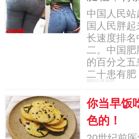
中国人民站
国人民胖起
长速度排名
二。中国肥
的百分之五
二十患有肥 .
2023-2-19 14:07
你当早饭
色的！
20世纪前