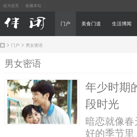
设为首页
收藏本站
门户
美食门道
生活博闻
门户
男女密语
男女密语
成
›
›
年少时期
段时光
暗恋就像春
好的季节里
都