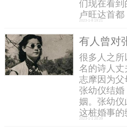
们现在看到
卢旺达首都 .
2023-1-8 19:21
有人曾对
很多人之所
名的诗人丈夫
志摩因为父
张幼仪结婚
姻。张幼仪
这桩婚事的缘 
2023-1-1 20:39