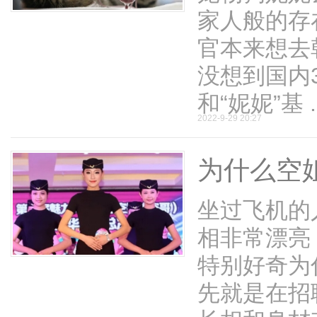
家人般的存
官本来想去
没想到国内3
和“妮妮”基 ..
2022-9-29 20:27
为什么空
坐过飞机的
相非常漂亮
特别好奇为
先就是在招