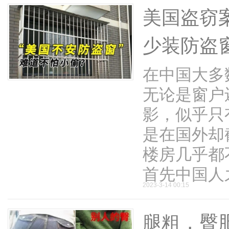
美国盗窃
少装防盗
在中国大多
无论是窗户
影，似乎只
是在国外却
楼房几乎都
首先中国人之 
2023-3-14 00:15
腿粗，臀