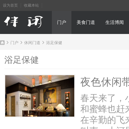
设为首页
收藏本站
门户
美食门道
生活博闻
门户
休闲门道
浴足保健
浴足保健
成
›
›
›
夜色休闲
春天来了，
和蜜蜂也赶
在辛勤的飞
都