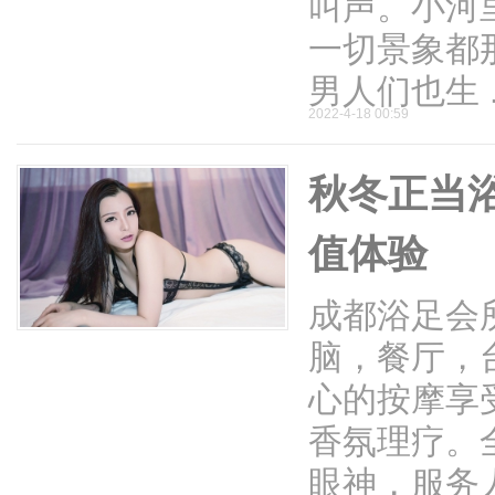
叫声。小河
一切景象都
男人们也生 .
2022-4-18 00:59
秋冬正当
伴
值体验
成都浴足会
脑，餐厅，
心的按摩享
闲
香氛理疗。
眼神，服务