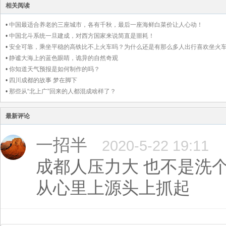
相关阅读
•
中国最适合养老的三座城市，各有千秋，最后一座海鲜白菜价让人心动！
•
中国北斗系统一旦建成，对西方国家来说简直是噩耗！
•
安全可靠，乘坐平稳的高铁比不上火车吗？为什么还是有那么多人出行喜欢坐火
呢？
•
静谧大海上的蓝色眼睛，诡异的自然奇观
•
你知道天气预报是如何制作的吗？
•
四川成都的故事 梦在脚下
•
那些从“北上广”回来的人都混成啥样了？
最新评论
一招半
2020-5-22 19:11
成都人压力大 也不是洗
从心里上源头上抓起