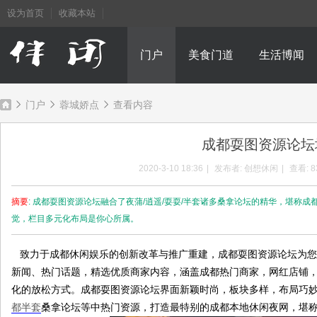
设为首页
收藏本站
门户
美食门道
生活博闻
门户
蓉城娇点
查看内容
成都耍图资源论坛
成
›
›
›
2020-3-10 18:36
|
发布者:
创想休闲
|
查看:
8
摘要
: 成都耍图资源论坛融合了夜蒲/逍遥/耍耍/半套诸多桑拿论坛的精华，堪
觉，栏目多元化布局是你心所属。
致力于成都休闲娱乐的创新改革与推广重建，成都耍图资源论坛为您
新闻、热门话题，精选优质商家内容，涵盖成都热门商家，网红店铺
化的放松方式。成都耍图资源论坛界面新颖时尚，板块多样，布局巧
都
都半套
桑拿论坛等中热门资源，打造最特别的成都本地休闲夜网，堪