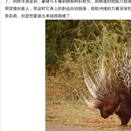
了。同样浑身是刺，豪猪可不像刺猬那样好欺负，刺猬遇到危险只知
用背撞向敌人，而这时它身上的刺会自动脱落，借助冲撞的力量深深
里容易，但是想要拔出来就很困难了。