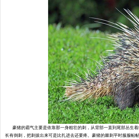
伴
闲
豪猪的霸气主要是依靠那一身粗壮的刺，从背部一直到尾部丛生着纺
长有倒刺，把刺拔出来可是比扎进去还要疼。豪猪的棘刺平时服服帖