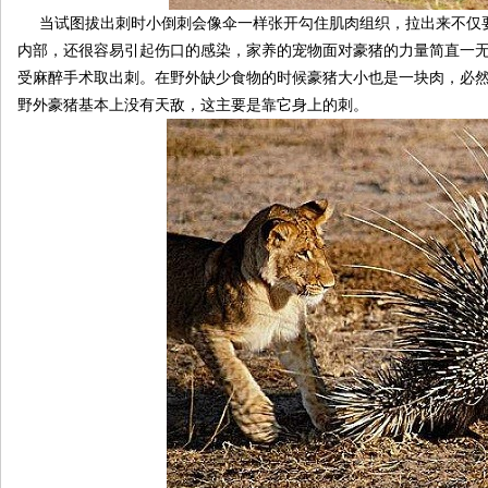
当试图拔出刺时小倒刺会像伞一样张开勾住肌肉组织，拉出来不仅要
内部，还很容易引起伤口的感染，家养的宠物面对豪猪的力量简直一
受麻醉手术取出刺。在野外缺少食物的时候豪猪大小也是一块肉，必
野外豪猪基本上没有天敌，这主要是靠它身上的刺。