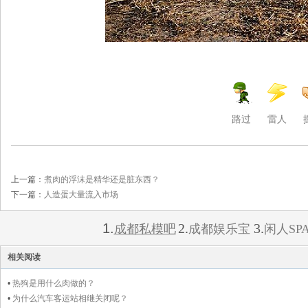
路过
雷人
上一篇：
煮肉的浮沫是精华还是脏东西？
下一篇：
人造蛋大量流入市场
1.
2.
3.
成都私模吧
成都娱乐宝
闲人SP
相关阅读
•
热狗是用什么肉做的？
•
为什么汽车客运站相继关闭呢？