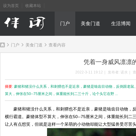
设为首页
收藏本站
门户
美食门道
生活博闻
门户
美食门道
查看内容
凭着一身威风凛凛
成
›
›
›
2022-3-11 19:12
|
发布者:
诺水
|
查
摘要
: 豪猪和猪没什么关系，和刺猬也不是近亲，豪猪是啮齿目动物，反倒跟老
算大，伸张在50--75厘米之间，体重能长到二三十斤，论个头它在野 ...
豪猪和猪没什么关系，和刺猬也不是近亲，豪猪是啮齿目动物，反
横行霸道。豪猪体型不算大，伸张在50--75厘米之间，体重能长到
让人有点想笑，但就是这样一个呆萌的小动物却能让大型猛兽受尽苦
都