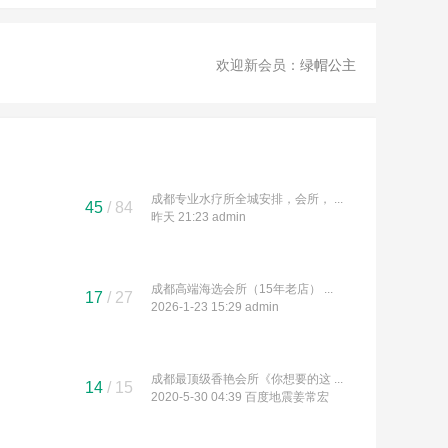
欢迎新会员：
绿帽公主
成都专业水疗所全城安排，会所， ...
45
/ 84
昨天 21:23
admin
成都高端海选会所（15年老店） ...
17
/ 27
2026-1-23 15:29
admin
成都最顶级香艳会所《你想要的这 ...
14
/ 15
2020-5-30 04:39
百度地震姜常宏