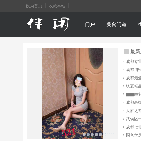
设为首页
收藏本站
门户
美食门道
最新
成都专
天府之都
国色丝足