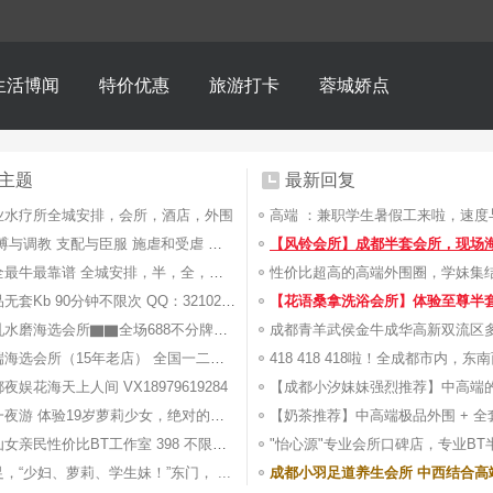
生活博闻
特价优惠
旅游打卡
蓉城娇点
主题
最新回复
业水疗所全城安排，会所，酒店，外围
成都 束缚与调教 支配与臣服 施虐和受虐 欢 ...
成都最全最牛最靠谱 全城安排，半，全，外 ...
镁夏精品无套Kb 90分钟不限次 QQ：32102076 ...
【花语桑拿洗浴会所】体验至尊半
▇▇巨乳水磨海选会所▇▇全场688不分牌▇ ...
成都高端海选会所（15年老店） 全国一二线 ...
夜娱花海天上人间 VX18979619284
武侯区一夜游 体验19岁萝莉少女，绝对的红 ...
成都七仙女亲民性价比BT工作室 398 不限次 ...
"怡心源"专业会所口碑店，专业BT半套
，“少妇、萝莉、学生妹！”东门， ...