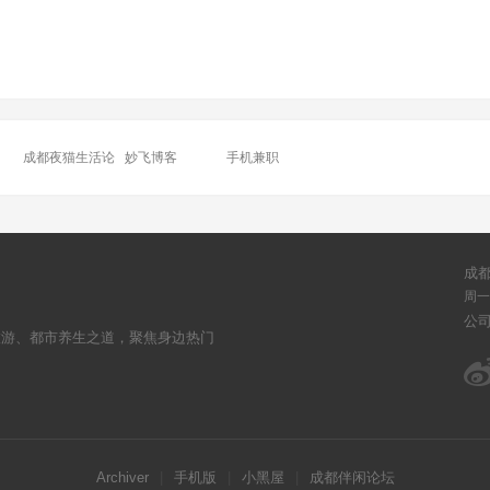
成都夜猫生活论
妙飞博客
手机兼职
坛
成
周一至
公
旅游、都市养生之道，聚焦身边热门
Archiver
|
手机版
|
小黑屋
|
成都伴闲论坛