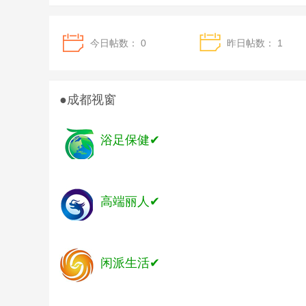
今日帖数：
0
昨日帖数：
1
●成都视窗
浴足保健✔
高端丽人✔
闲派生活✔