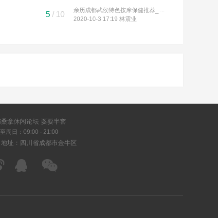
亲历成都武侯特色按摩保健推荐_ ...
5
/ 10
2020-10-3 17:19
林震业
都桑拿休闲论坛 耍耍半套
周日：09:00 - 21:00
司地址：四川省成都市金牛区