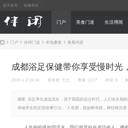
设为首页
收藏本站
门户
美食门道
生活博闻
门户
休闲门道
本地桑拿
查看内容
成都浴足保健带你享受慢时光
成
›
›
›
›
2020-1-2 16:04
|
发布者:
七七
|
查看:
2227
|
评论:
5
|
来
摘要: 浴足养生源远流长，源于我国的远古时代，人们在长期
保健养生的足部按摩疗法。“人有脚，犹如树有根，树枯根先衰，人
都
人生的价值如同流水，我们就是站在岸边的人，拥有自