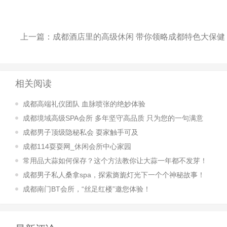
上一篇：
成都酒店里的高级休闲 带你领略成都特色大保健
相关阅读
成都高端礼仪团队 血脉喷张的绝妙体验
成都境域高级SPA会所 多年坚守高品质 只为您的一句满意
成都男子顶级隐秘私会 耍家触手可及
成都114耍耍网_休闲会所中心家园
常用品大蒜如何保存？这个方法教你让大蒜一年都不发芽！
成都男子私人桑拿spa，探索旖旎灯光下一个个神秘故事！
成都南门BT会所，“丝足红楼”邀您体验！