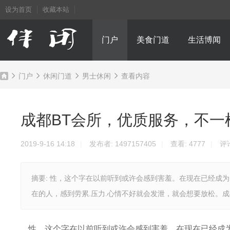
设为首页
收藏本站
门户
美食门道
生活博闻
门户
休闲门道
男士休闲
查看内容
成都BT会所，优质服务，不一
成
›
›
›
›
2019-9-16 14:18
|
发布者:
1497157405
|
查看:
4777
|
评
摘要: 性，这个字在以前听到或许会感到害羞。在现在已经成
在的人，感到劳累.压力.心情不好就会发泄，就会想要放松。成都
都
性，这个字在以前听到或许会感到害羞。在现在已经成