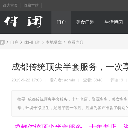
设为首页
收藏本站
门户
美食门道
生活博闻
门户
休闲门道
本地桑拿
查看内容
成都传统顶尖半套服务，一次
成
›
›
›
›
2019-9-22 17:03
|
发布者:
admin
|
查看:
5848
|
评论:
9
|
摘要: 成都传统顶尖半套服务，十年老店，资源多多，美女多多
华，环境干净卫生，足浴半套一体店。店里为客户准备了特别的等
都
成都传统顶尖半套服务，十年老店，