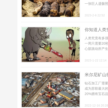
一张巨人遗骸照片
2023-2-6 22:52
你知道人类
论
人类究竟有多强
一周只需要20
心脏跳动所产生的
2023-1-22 12:14
米尔尼矿山
坛
钻石加工厂需
成为苏联最大的
20%拥有宝石品
2022-12-16 20:2