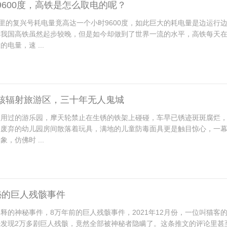
9600度，高铁是怎么取电的呢？
公里的复兴号耗电量竟高达一个小时9600度，如此巨大的耗电量是边运行
？我国高铁虽然起步较晚，但是如今却做到了世界一流的水平，高铁每天
电量，速 ...
核辐射旅游区，三十年无人鬼城
使用过的游乐园，摩天轮禁止在生锈的铁架上碰碰，车早已锈迹斑斑腐烂
，废弃的幼儿园房间散落着玩具，满地的儿童防毒面具更是触目惊心，一
，仿佛时 ...
秘的巨人残骸事件
释的神秘事件，8万年前的巨人残骸事件，2021年12月份，一位叫猫客
经发现2万多剧巨人残骸，竟然全部被神秘者隐瞒了。这条推文的评论里甚