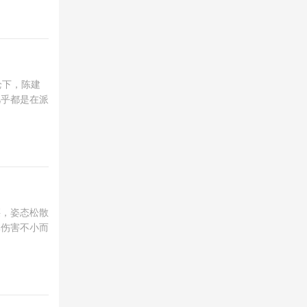
枪下，陈建
几乎都是在派
腰，姿态松散
体伤害不小而