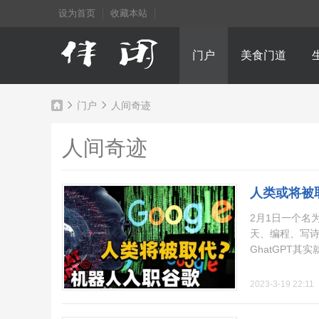
设为首页
收藏本站
门户
美食门道
门户
人间奇迹
人间奇迹
成
›
›
人类或将被
2月1日一个名
天、编程、写
GhatGPT其实
2023-3-19 22:11
都