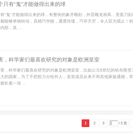
个只有“鬼”才能做得出来的球
有“鬼”才能做得出来的球，有整块的象牙雕刻，外层雕龙画凤，里面刀刻
层都能够单独转动，其精巧华丽，通透玲珑，巧夺天空，令人叹为观止！
部，其 ...
害，科学家们最喜欢研究的对象是欧洲皇室
危害，科学家们最喜欢研究的对象是欧洲皇室，比如公元6世纪的哈布斯堡
强大的国家，为了不把权力分给外人，皇室成员从来不和其他家族通婚，
长着一张 ...
1
2
3
/ 3 页