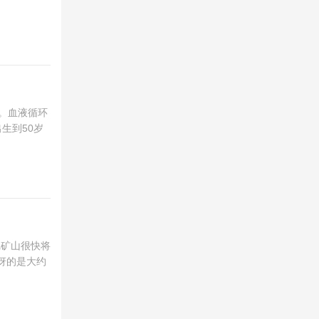
周。血液循环
生到50岁
尼矿山很快将
惊讶的是大约