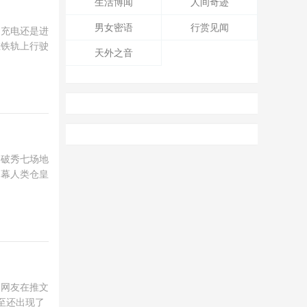
生活博闻
人间奇迹
男女密语
行赏见闻
边充电还是进
在铁轨上行驶
天外之音
，破秀七场地
幕幕人类仓皇
的网友在推文
至还出现了