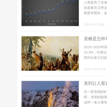
人类提高了自身
但是都无法考
都是有限的，这个
2022-9-5 22:08
蔗糖是怎样
2019~20
16.9%，印
受到法老王的奴役
2022-8-30 20:26
美到让人窒
在一座宽阔的
睛，渐渐的随
这样一条火瀑布呢