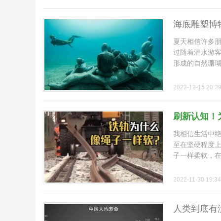
海底雕塑博
夏天相信许多
过随着潜水游
形成的自然珊瑚礁
2022-12-15 20:2
刷新认知！
我相信生活中
至在坚硬程度
子一样柔软，在大
2022-11-30 19:34
人类到底有