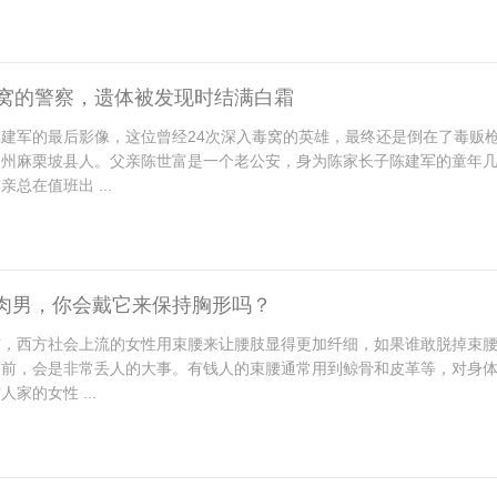
毒窝的警察，遗体被发现时结满白霜
建军的最后影像，这位曾经24次深入毒窝的英雄，最终还是倒在了毒贩
山州麻栗坡县人。父亲陈世富是一个老公安，身为陈家长子陈建军的童年
总在值班出 ...
肉男，你会戴它来保持胸形吗？
前，西方社会上流的女性用束腰来让腰肢显得更加纤细，如果谁敢脱掉束
面前，会是非常丢人的大事。有钱人的束腰通常用到鲸骨和皮革等，对身
家的女性 ...