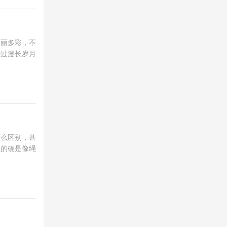
绚丽多彩，不
经过漫长岁月
什么区别，甚
轨的确是像绳