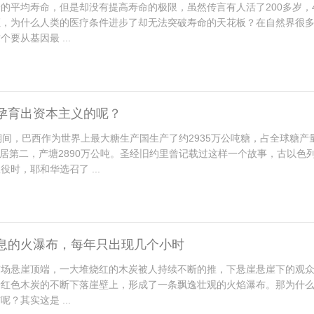
的平均寿命，但是却没有提高寿命的极限，虽然传言有人活了200多岁，4
证，为什么人类的医疗条件进步了却无法突破寿命的天花板？在自然界很
要从基因最 ...
孕育出资本主义的呢？
20年期间，巴西作为世界上最大糖生产国生产了约2935万公吨糖，占全球糖产
度位居第二，产塘2890万公吨。圣经旧约里曾记载过这样一个故事，古以色
时，耶和华选召了 ...
息的火瀑布，每年只出现几个小时
矿场悬崖顶端，一大堆烧红的木炭被人持续不断的推，下悬崖悬崖下的观
着红色木炭的不断下落崖壁上，形成了一条飘逸壮观的火焰瀑布。那为什
？其实这是 ...