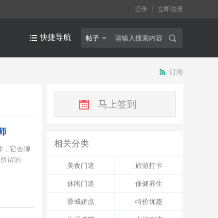
登录
立即注册
快捷导航
帖子
订阅
马上签到
师
相关分类
师，它会聊
？所谓的
美食门道
旅游打卡
休闲门道
保健养生
蓉城娇点
特价优惠