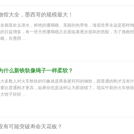
物馆大全，墨西哥的规模最大！
朋友都喜欢去潜水，鲜艳的珊瑚礁，美丽的热带鱼，海底世界永远是那样
客的日益增多，有一些天然珊瑚礁正在面临着逐步损坏的危险，为了挽救
，在墨西 ...
9
为什么新铁轨像绳子一样柔软？
绝大多数人对火车铁轨的印象就是两条硬邦邦的钢轨，跟普通的刚才没有
上要比普通刚才更高，如果你也是这样认为那就错了。现实中新的火车铁
钳子轻轻 ...
没有可能突破寿命天花板？