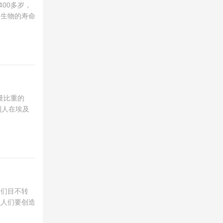
00多岁，
多生物的寿命
量比重的
列人在埃及
众们目不转
么人们要创造