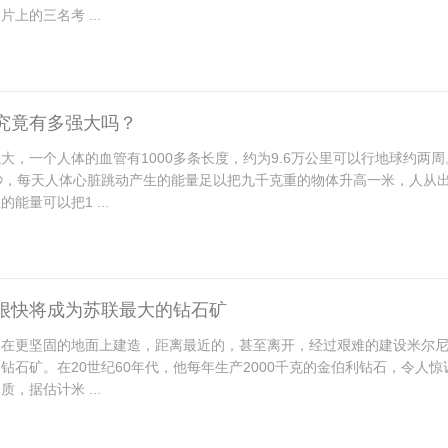
上的三名考 ...
究竟有多强大吗？
大，一个人体的血管有1000多条长度，约为9.6万公里可以行地球约两
秒，每天人体心脏跳动产生的能量足以把九千克重的物体升高一米，人从出
能量可以把1 ...
很快将成为苏联最大的钻石矿
要在更坚固的地面上建造，距离最近的，甚至离开，经过艰难的建设米尔
钻石矿。在20世纪60年代，他每年生产2000千克的金伯利钻石，令人
质，据估计米 ...
6