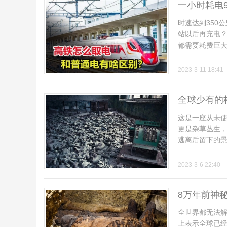
一小时耗电
时速达到350
站以后再充电
都需要耗费巨大的
2023-3-11 18:41
伴
全球少有的
这是一座从未
更是杂草丛生
逃离后留下的景象
2023-3-6 22:40
8万年前神
闲
全世界都无法解
上表示全球已