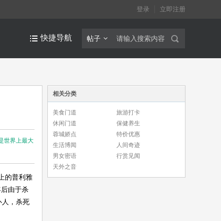
登录
立即注册
快捷导航
帖子
相关分类
美食门道
旅游打卡
休闲门道
保健养生
蓉城娇点
特价优惠
是世界上最大
生活博闻
人间奇迹
男女密语
行赏见闻
天外之音
上的普利雅
年后由于杀
仆人，杀死