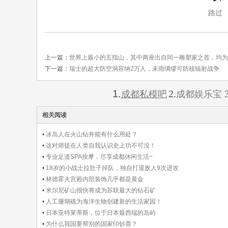
路过
上一篇：
世界上最小的五指山，其中两座出自同一雕塑家之首，均为
下一篇：
瑞士的超大防空洞容纳2万人，未雨绸缪可防核辐射战争
1.
2.
3
成都私模吧
成都娱乐宝
相关阅读
•
冰岛人在火山钻井能有什么用处？
•
这对师徒在人类自我认识史上功不可没！
•
专业足道SPA按摩，尽享成都休闲生活~
•
18岁的小战士拉肚子掉队，独自打退敌人9次进攻
•
林德霍夫宫殿内部装饰几乎都是黄金
•
米尔尼矿山很快将成为苏联最大的钻石矿
•
人工珊瑚礁为海洋生物创建新的生活家园！
•
日本亚特莱蒂斯，位于日本最西端的岛屿
•
为什么我国要帮别的国家印钞票？