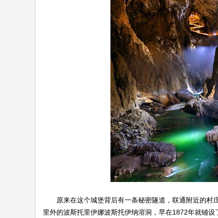
伴
闲
原来在这个城堡背后有一条秘密隧道，联通附近的村庄这
里外的波斯托里伊娜波斯托伊纳溶洞，早在1872年就铺