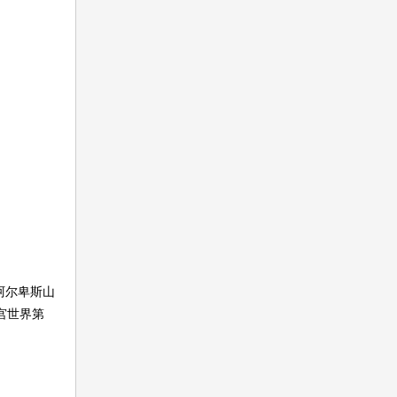
阿尔卑斯山
宫世界第