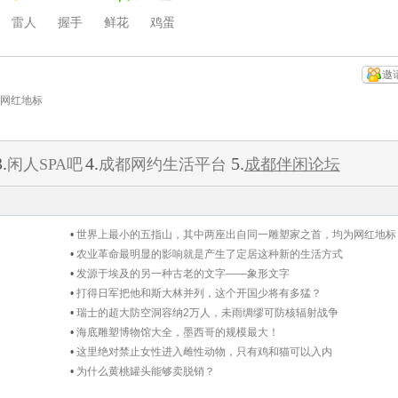
雷人
握手
鲜花
鸡蛋
邀
网红地标
.
4.
5.
闲人SPA吧
成都网约生活平台
成都伴闲论坛
•
世界上最小的五指山，其中两座出自同一雕塑家之首，均为网红地标
•
农业革命最明显的影响就是产生了定居这种新的生活方式
•
发源于埃及的另一种古老的文字——象形文字
•
打得日军把他和斯大林并列，这个开国少将有多猛？
•
瑞士的超大防空洞容纳2万人，未雨绸缪可防核辐射战争
•
海底雕塑博物馆大全，墨西哥的规模最大！
•
这里绝对禁止女性进入雌性动物，只有鸡和猫可以入内
•
为什么黄桃罐头能够卖脱销？