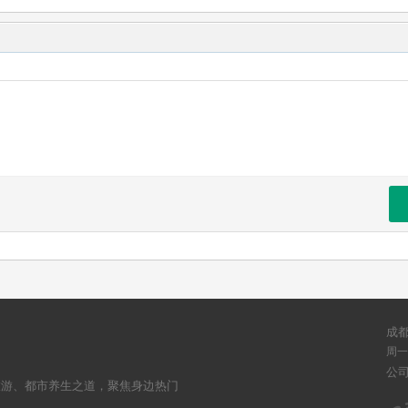
成
周一至
公
旅游、都市养生之道，聚焦身边热门