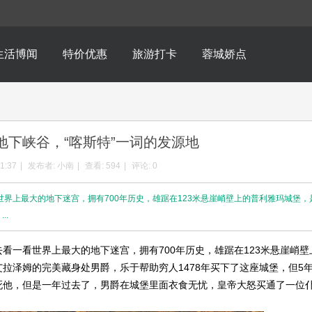
生活博闻
特价优惠
旅游打卡
蓉城娇点
地下峡谷，“喀斯特”一词的发源地
1:37
|
发布者:
小南
|
查看:
594
|
评论: 0
世界上最大的地下迷宫，拥有700年历史，雄踞在123米悬崖峭壁上的普利雅玛城堡，
..
一看世界上最大的地下迷宫，拥有700年历史，雄踞在123米悬崖峭壁
拉泽姆的完美藏身处男爵，乐于帮助穷人1478年买下了这座城堡，但5
死他，但是一年过去了，男爵在城堡里面衣食无忧，皇帝大怒买通了一位