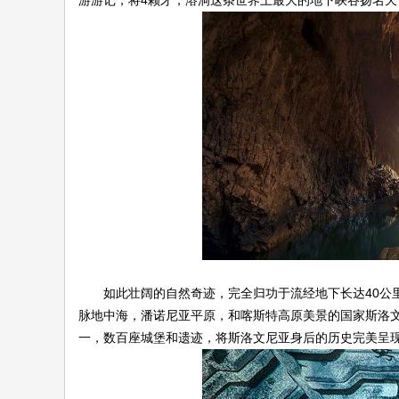
游游记，将4颗牙，溶洞这条世界上最大的地下峡谷扬名天
如此壮阔的自然奇迹，完全归功于流经地下长达40公里
脉地中海，潘诺尼亚平原，和喀斯特高原美景的国家斯洛文
一，数百座城堡和遗迹，将斯洛文尼亚身后的历史完美呈