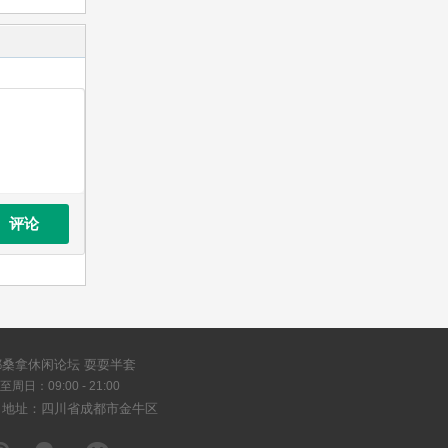
评论
都桑拿休闲论坛 耍耍半套
周日：09:00 - 21:00
司地址：四川省成都市金牛区