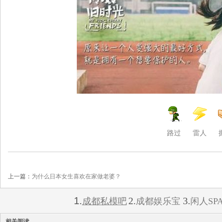
路过
雷人
上一篇：
为什么日本女生喜欢在家做老婆？
1.
2.
3.
成都私模吧
成都娱乐宝
闲人SP
相关阅读