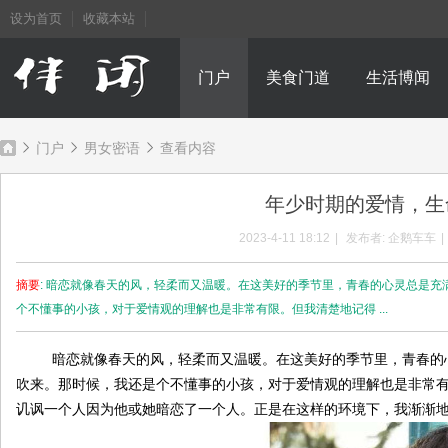
设为首页
收藏本站
门户
美食门道
生活博闻
门户
男女密语
查看内容
年少时期的爱情，生
成
›
›
›
2023-4-11 18:12
|
发布者:
企鹅车车
|
摘要
: 暗恋就像春天的风，轻柔而又温暖。在这美好的季节里，青春的心灵总是
个不懂事的小孩，对于爱情观的理解也是非常有限。但我清楚地记得 ...
暗恋就像春天的风，轻柔而又温暖。在这美好的季节里，青春的心
吹来。那时候，我还是个不懂事的小孩，对于爱情观的理解也是非常
讥讽一个人因为他或她暗恋了一个人。正是在这样的环境下，我渐渐
都