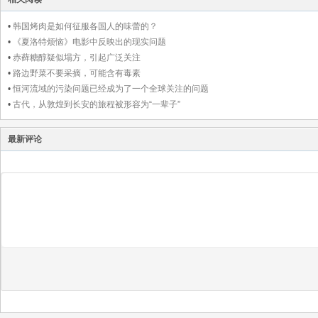
•
韩国烤肉是如何征服各国人的味蕾的？
•
《夏洛特烦恼》电影中反映出的现实问题
•
赤藓糖醇疑似塌方，引起广泛关注
•
路边野菜不要采摘，可能含有毒素
•
恒河流域的污染问题已经成为了一个全球关注的问题
•
古代，从敦煌到长安的旅程被形容为“一辈子”
最新评论