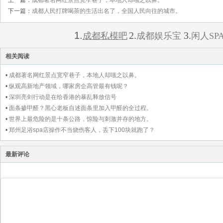
上一篇：
成都著名网红景点宽窄巷子，本地人却嗤之以鼻。
下一篇：
成都人民打牌喝茶的生活出名了，全国人民向往的城市。
1.
2.
3.
成都私模吧
成都娱乐宝
闲人SP
相关阅读
•
成都著名网红景点宽窄巷子，本地人却嗤之以鼻。
•
纵观高新地产领域，哪家房企高管最有钱呢？
•
深圳亮剑行动是在给香港的暴乱释放信号
•
面条掺甲醛？黑心老板自述面条里加入甲醛的全过程。
•
世界上最危险的是十条公路，惊险与刺激并存的地方。
•
郑州足浴spa店操作不当烧伤客人，丢下100块就跑了？
最新评论