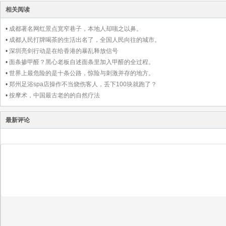
相关阅读
•
成都著名网红景点宽窄巷子，本地人却嗤之以鼻。
•
成都人民打牌喝茶的生活出名了，全国人民向往的城市。
•
深圳亮剑行动是在给香港的暴乱释放信号
•
面条掺甲醛？黑心老板自述面条里加入甲醛的全过程。
•
世界上最危险的是十条公路，惊险与刺激并存的地方。
•
郑州足浴spa店操作不当烧伤客人，丢下100块就跑了？
•
按摩术，中国最古老的的自然疗法
最新评论