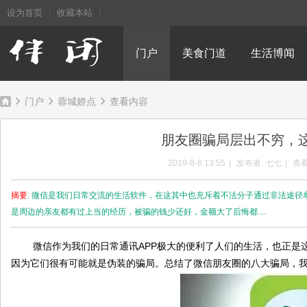
设为首页
收藏本站
门户
美食门道
生活博闻
门户
蓉城娇点
查看内容
朋友圈骗局层出不穷，
成
›
›
›
2019-8-6 13:55
|
发布者:
七七
|
查看
摘要
: 微信是我们日常交流的生活软件，在这其中也充斥着不法分子通过非法途
是周边的亲友都有过上当的经历，被骗的钱少还好，金额大了后悔都 ...
微信作为我们的日常通讯APP极大的便利了人们的生活，也正是这
因为它们很有可能就是伪装的骗局。总结了微信朋友圈的八大骗局，
都